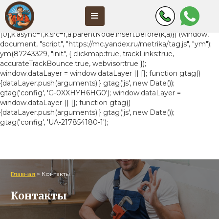
(function(m,e,t,r,i,k,a){m[i]=m[i]||function(){(m[i].a=m[i].a||
[]).push(arguments)}; m[i].l=1*new
Date();k=e.createElement(t),a=e.getElementsByTagName(t)
[0],k.async=1,k.src=r,a.parentNode.insertBefore(k,a)}) (window,
document, "script", "https://mc.yandex.ru/metrika/tag.js", "ym");
ym(87243329, "init", { clickmap:true, trackLinks:true,
accurateTrackBounce:true, webvisor:true });
window.dataLayer = window.dataLayer || []; function gtag()
{dataLayer.push(arguments);} gtag('js', new Date());
gtag('config', 'G-0XXHYH6HG0');
window.dataLayer =
window.dataLayer || []; function gtag()
{dataLayer.push(arguments);} gtag('js', new Date());
gtag('config', 'UA-217854180-1');
Главная
>
Контакты
Контакты