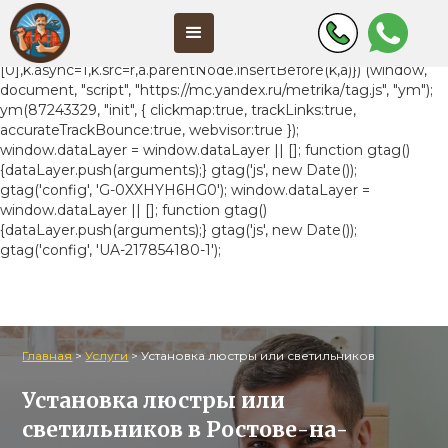
(function(m,e,t,r,i,k,a){m[i]=m[i]||function(){(m[i].a=m[i].a||
[]).push(arguments)}; m[i].l=1*new
Date();k=e.createElement(t),a=e.getElementsByTagName(t)
[0],k.async=1,k.src=r,a.parentNode.insertBefore(k,a)}) (window,
document, "script", "https://mc.yandex.ru/metrika/tag.js", "ym");
ym(87243329, "init", { clickmap:true, trackLinks:true,
accurateTrackBounce:true, webvisor:true });
window.dataLayer = window.dataLayer || []; function gtag()
{dataLayer.push(arguments);} gtag('js', new Date());
gtag('config', 'G-0XXHYH6HG0');
window.dataLayer =
window.dataLayer || []; function gtag()
{dataLayer.push(arguments);} gtag('js', new Date());
gtag('config', 'UA-217854180-1');
Главная
>
Услуги
>
Установка люстры или светильников
Установка люстры или
светильников
в Ростове-на-