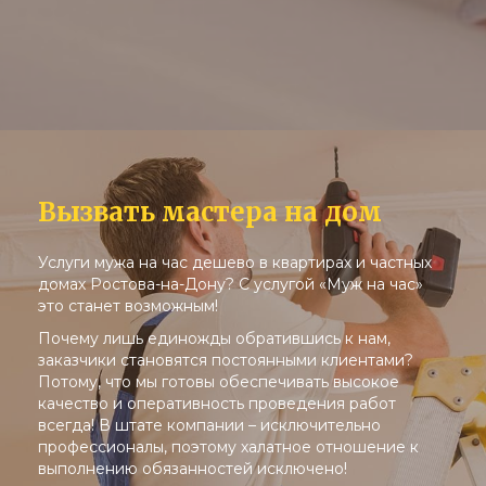
Вызвать мастера на дом
Услуги мужа на час дешево в квартирах и частных
домах Ростова-на-Дону? С услугой «Муж на час»
это станет возможным!
Почему лишь единожды обратившись к нам,
заказчики становятся постоянными клиентами?
Потому, что мы готовы обеспечивать высокое
качество и оперативность проведения работ
всегда! В штате компании – исключительно
профессионалы, поэтому халатное отношение к
выполнению обязанностей исключено!