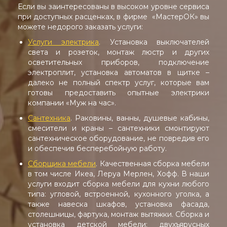
Если вы заинтересованы в высоком уровне сервиса
при доступных расценках, в фирме «МастерОК» вы
можете недорого заказать услуги:
Услуги электрика
. Установка выключателей
света и розеток, монтаж люстр и других
осветительных приборов, подключение
электроплит, установка автоматов в щитке –
далеко не полный спектр услуг, которые вам
готовы предоставить опытные электрики
компании «Муж на час».
Сантехника
. Раковины, ванны, душевые кабины,
смесители и краны – сантехники смонтируют
сантехническое оборудование, не повредив его
и обеспечив бесперебойную работу.
Сборщика мебели
. Качественная сборка мебели
в том числе Икеа, Леруа Мерлен, Хофф. В наши
услуги входит сборка мебели для кухни любого
типа: угловой, встроенной, кухонного уголка, а
также навеска шкафов, установка фасада,
столешницы, фартука, монтаж вытяжки. Сборка и
установка детской мебели: двухъярусных