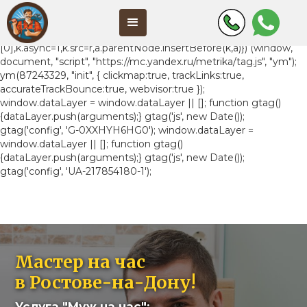
(function(m,e,t,r,i,k,a){m[i]=m[i]||function(){(m[i].a=m[i].a||
[]).push(arguments)}; m[i].l=1*new
Date();k=e.createElement(t),a=e.getElementsByTagName(t)
[0],k.async=1,k.src=r,a.parentNode.insertBefore(k,a)}) (window,
document, "script", "https://mc.yandex.ru/metrika/tag.js", "ym");
ym(87243329, "init", { clickmap:true, trackLinks:true,
accurateTrackBounce:true, webvisor:true });
window.dataLayer = window.dataLayer || []; function gtag()
{dataLayer.push(arguments);} gtag('js', new Date());
gtag('config', 'G-0XXHYH6HG0');
window.dataLayer =
window.dataLayer || []; function gtag()
{dataLayer.push(arguments);} gtag('js', new Date());
gtag('config', 'UA-217854180-1');
Мастер на час
в Ростове-на-Дону!
Услуга "Муж на час":