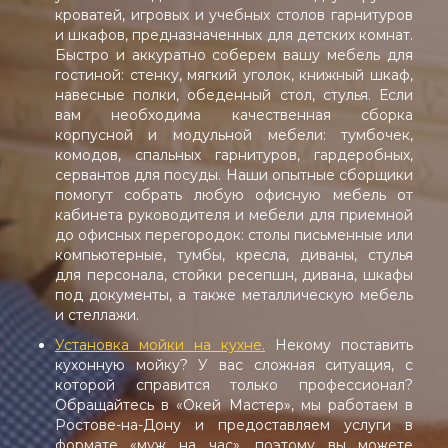
кроватей, игровых и учебных столов гарнитуров
и шкафов, предназначенных для детских комнат.
Быстро и аккуратно соберем вашу мебель для
гостиной: стенку, мягкий уголок, книжный шкаф,
навесные полки, обеденный стол, стулья. Если
вам необходима качественная сборка
корпусной и модульной мебели: тумбочек,
комодов, спальных гарнитуров, гардеробных,
сервантов для посуды. Наши опытные сборщики
помогут собрать любую офисную мебель от
кабинета руководителя и мебели для приемной
до офисных перегородок: столы письменные или
компьютерные, тумбы, кресла, диваны, стулья
для персонала, стойки ресепшн, дивана, шкафы
под документы, а также металлическую мебель
и стеллажи.
Установка мойки на кухне.
Некому поставить
кухонную мойку? У вас сложная ситуация, с
которой справится только профессионал?
Обращайтесь в «Окей Мастер», мы работаем в
Ростове-на-Дону и предоставляем услуги в
формате «муж на час», поэтому вы можете